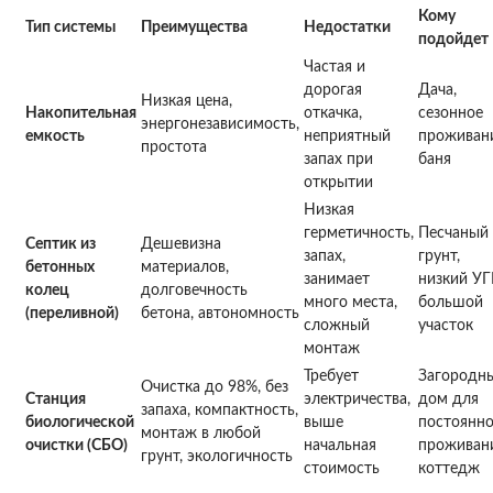
Кому
Тип системы
Преимущества
Недостатки
подойдет
Частая и
дорогая
Дача,
Низкая цена,
Накопительная
откачка,
сезонное
энергонезависимость,
емкость
неприятный
проживани
простота
запах при
баня
открытии
Низкая
герметичность,
Песчаный
Септик из
Дешевизна
запах,
грунт,
бетонных
материалов,
занимает
низкий УГ
колец
долговечность
много места,
большой
(переливной)
бетона, автономность
сложный
участок
монтаж
Требует
Загородн
Очистка до 98%, без
Станция
электричества,
дом для
запаха, компактность,
биологической
выше
постоянно
монтаж в любой
очистки (СБО)
начальная
проживани
грунт, экологичность
стоимость
коттедж