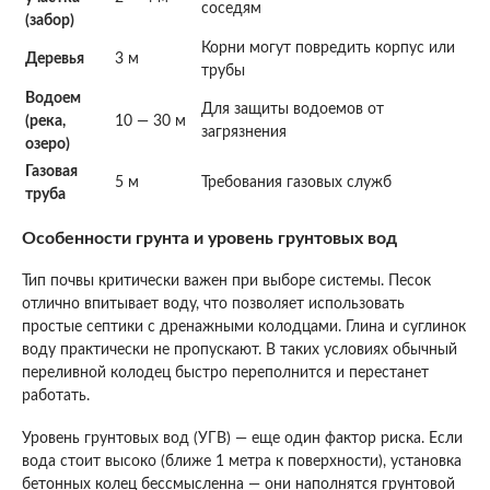
соседям
(забор)
Корни могут повредить корпус или
Деревья
3 м
трубы
Водоем
Для защиты водоемов от
(река,
10 — 30 м
загрязнения
озеро)
Газовая
5 м
Требования газовых служб
труба
Особенности грунта и уровень грунтовых вод
Тип почвы критически важен при выборе системы. Песок
отлично впитывает воду, что позволяет использовать
простые септики с дренажными колодцами. Глина и суглинок
воду практически не пропускают. В таких условиях обычный
переливной колодец быстро переполнится и перестанет
работать.
Уровень грунтовых вод (УГВ) — еще один фактор риска. Если
вода стоит высоко (ближе 1 метра к поверхности), установка
бетонных колец бессмысленна — они наполнятся грунтовой