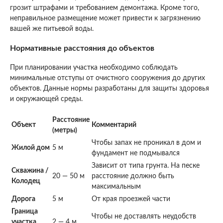
грозит штрафами и требованием демонтажа. Кроме того,
неправильное размещение может привести к загрязнению
вашей же питьевой воды.
Нормативные расстояния до объектов
При планировании участка необходимо соблюдать
минимальные отступы от очистного сооружения до других
объектов. Данные нормы разработаны для защиты здоровья
и окружающей среды.
Расстояние
Объект
Комментарий
(метры)
Чтобы запах не проникал в дом и
Жилой дом
5 м
фундамент не подмывался
Зависит от типа грунта. На песке
Скважина /
20 — 50 м
расстояние должно быть
Колодец
максимальным
Дорога
5 м
От края проезжей части
Граница
Чтобы не доставлять неудобств
участка
2 — 4 м