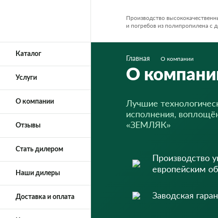
Производство высококачественн
и погребов из полипропилена с д
Каталог
Главная
О компании
О компани
Услуги
Лучшие технологическ
О компании
исполнения, воплощё
«ЗЕМЛЯК»
Отзывы
Стать дилером
Производство 
европейским о
Наши дилеры
Заводская гаран
Доставка и оплата