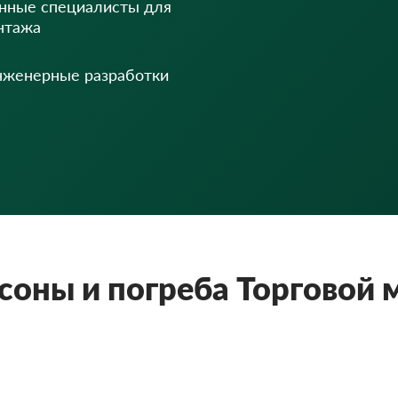
нные специалисты для
нтажа
нженерные разработки
соны и погреба Торговой