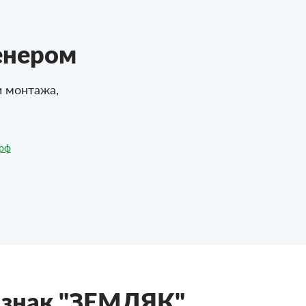
енером
и монтажа,
.рф
 знак "ЗЕМЛЯК"