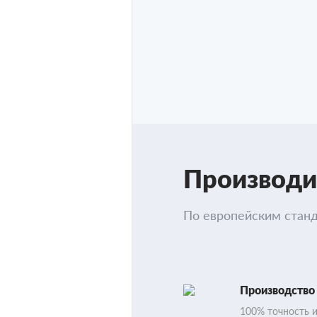
Производи
По европейским стан
Производство
100% точность 