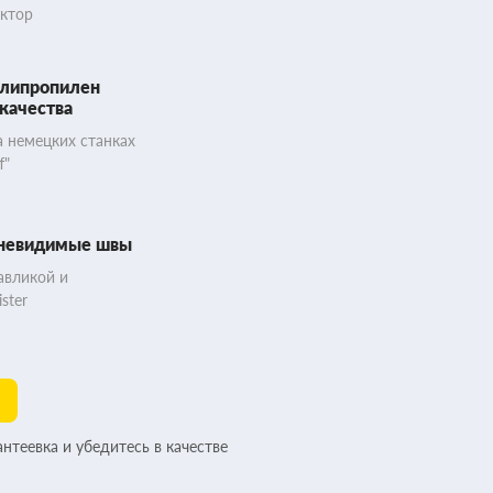
актор
липропилен
качества
 немецких станках
f"
 невидимые швы
авликой и
ster
антеевка и убедитесь в качестве