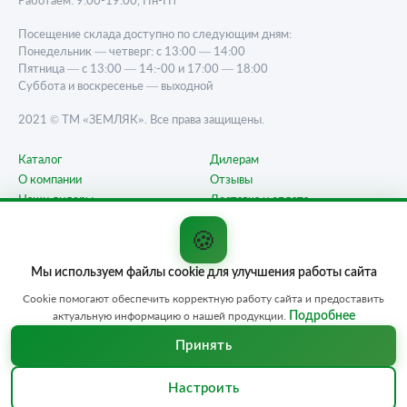
Работаем: 9:00-19:00, Пн-Пт
Посещение склада доступно по следующим дням:
Понедельник — четверг: с 13:00 — 14:00
Пятница — с 13:00 — 14:-00 и 17:00 — 18:00
Суббота и воскресенье — выходной
2021 © ТМ «ЗЕМЛЯК». Все права защищены.
Каталог
Дилерам
О компании
Отзывы
Наши дилеры
Доставка и оплата
Карта сайта
Контакты
🍪
Вопрос-ответ
Мы используем файлы cookie для улучшения работы сайта
Любая информация, представленная на данном сайте, носит исключительно
информационный характер и ни при каких условиях не является публичной
Cookie помогают обеспечить корректную работу сайта и предоставить
офертой, определяемой положением статьи 437 ГК РФ. Отправляя сведения
актуальную информацию о нашей продукции.
Подробнее
через любую электронную форму на этом сайте, вы даёте согласие на
обработку ваших персональных данных.
Принять
Политика конфиденциальности
Cогласие на обработку персональных данных
Настроить