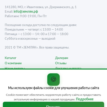
141280, МО, г. Ивантеевка, ул. Дзержинского, д. 1
info@земляк.рф
Email:
Работаем: 9:00-19:00, Пн-Пт
Посещение склада доступно по следующим дням:
Понедельник — четверг: с 13:00 — 14:00
Пятница — с 13:00 — 14:-00 и 17:00 — 18:00
Суббота и воскресенье — выходной
2021 © ТМ «ЗЕМЛЯК». Все права защищены.
Каталог
Дилерам
О компании
Отзывы
Наши дилеры
Доставка и оплата
Карта сайта
Контакты
🍪
Вопрос-ответ
Мы используем файлы cookie для улучшения работы сайта
Любая информация, представленная на данном сайте, носит исключительно
информационный характер и ни при каких условиях не является публичной
Cookie помогают обеспечить корректную работу сайта и предоставить
офертой, определяемой положением статьи 437 ГК РФ. Отправляя сведения
Подробнее
актуальную информацию о нашей продукции.
через любую электронную форму на этом сайте, вы даёте согласие на
обработку ваших персональных данных.