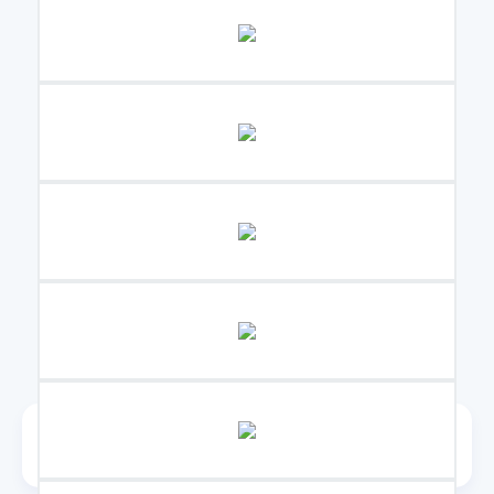
Диаметр обсадной трубы
108-164 мм
Диаметр муфты (min-max)
108-164 мм
Материал
Монолитный полипропилен
Вес
2469 кг.
1 420 500₽
Заказать
1 136 400₽